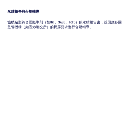
永續報告與合規輔導
協助編製符合國際準則（如GRI、SASB、TCFD）的永續報告書，並因應各國
監管機構（如香港聯交所）的揭露要求進行合規輔導。