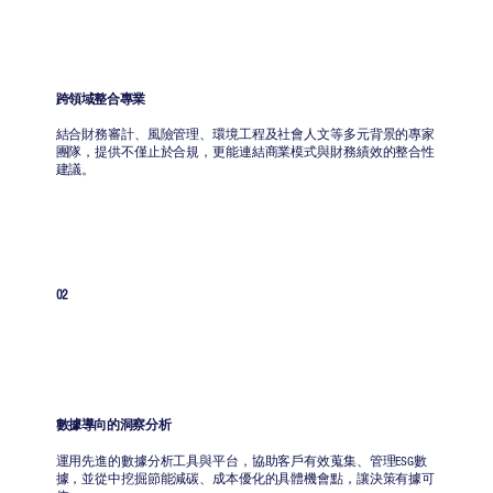
跨領域整合專業
結合財務審計、風險管理、環境工程及社會人文等多元背景的專家
團隊，提供不僅止於合規，更能連結商業模式與財務績效的整合性
建議。
02
數據導向的洞察分析
運用先進的數據分析工具與平台，協助客戶有效蒐集、管理ESG數
據，並從中挖掘節能減碳、成本優化的具體機會點，讓決策有據可