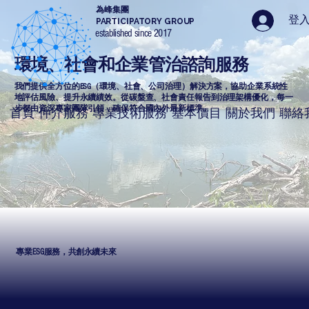
為峰集團
登
PARTICIPATORY GROUP
established since 2017
環境、社會和企業管治諮詢服務
我們提供全方位的ESG（環境、社會、公司治理）解決方案，協助企業系統性
地評估風險、提升永續績效。從碳盤查、社會責任報告到治理架構優化，每一
步都由資深專家團隊引領，確保符合國內外最新標準。
首頁
仲介服務
專業技術服務
基本價目
關於我們
聯絡
專業ESG服務，共創永續未來