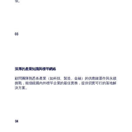
依。
03
深厚的產業知識與標竿網絡
顧問團隊熟悉各產業（如科技、製造、金融）的供應鏈運作與永續
挑戰，能借鏡國內外標竿企業的最佳實務，提供切實可行的落地解
決方案。
04