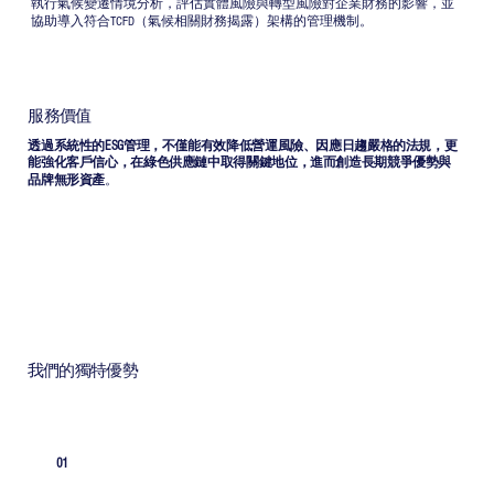
執行氣候變遷情境分析，評估實體風險與轉型風險對企業財務的影響，並
協助導入符合TCFD（氣候相關財務揭露）架構的管理機制。
服務價值
透過系統性的ESG管理，不僅能有效降低營運風險、因應日趨嚴格的法規，更
能強化客戶信心，在綠色供應鏈中取得關鍵地位，進而創造長期競爭優勢與
。
品牌無形資產
我們的獨特優勢
01