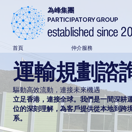
為峰集團
PARTICIPATORY GROUP
established since 2
首頁
仲介服務
運輸規劃諮
驅動高效流動，連接未來機遇
立足香港，連接全球。我們是一間深耕
位的深刻理解，為客戶提供從本地到跨
系。