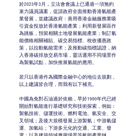
於2023年3月，立法會會議上已通過一項無約
束力議員議案，促請政府全面推動香港氫能產
業發展，並建議政府：善用香港金融服務業吸
引資金投放於香港氫能產業；利用新發展區作
為跳板，預留相關土地發展氫能產業；制訂氫
能價格相關補貼、碳交易指標、稅收優惠政
策，以拉動氫能需求；及推動碳指標認證，納
入香港碳排放交易市場，靈活運用不同場景作
為製氫試點，加快推展氫能的應用。
若只以香港作為國際金融中心的地位去規劃，
以上建議皆合理，而我有以下補充。
中國為免對石油過於依賴，早於1990年代已經
開始對氫能進行基礎研究和技術探索，例如：
製氫技術、儲運技術、燃料電池、氫安全、交
叉領域；及後大規模發展上游製氫；中游氫儲
運、加氫站；下游多元化的交通、工業、發
電；以及建築領域應用場景等氫能產業鏈。