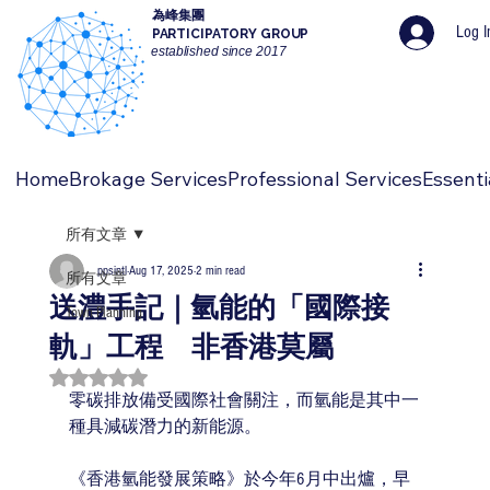
為峰集團
Log I
PARTICIPATORY GROUP
established since 2017
Home
Brokage Services
Professional Services
Essenti
所有文章
ppsintl
Aug 17, 2025
2 min read
所有文章
送澧手記｜氫能的「國際接
Town Planning
軌」工程 非香港莫屬
Rated NaN out of 5 stars.
零碳排放備受國際社會關注，而氫能是其中一
種具減碳潛力的新能源。
《香港氫能發展策略》於今年6月中出爐，早