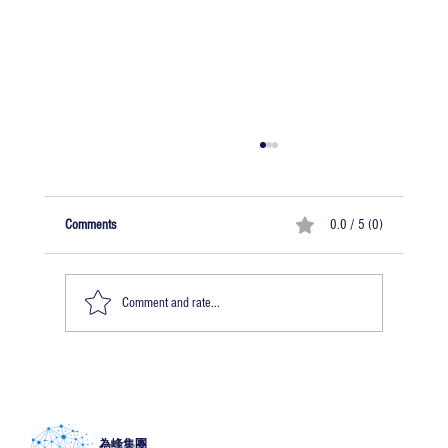
Comments
0.0 / 5 (0)
Comment and rate...
送澧手記｜實證為本，民生優先：以「倡
議性規劃」重塑社區規劃
為峰集團