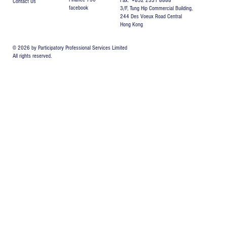
Fax: +852 2531 8888
Contact Us
facebook
3/F, Tung Hip Commercial Building,
244 Des Voeux Road Central
Hong Kong
© 2026 by Participatory Professional Services Limited
All rights reserved.