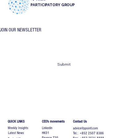
PARTICIPATORY GROUP
JOIN OUR NEWSLETTER
Email
*
Submit
QUICK LINKS
CEO's movements
Contact Us
Weekly Insights
Linkedin
advice@ppsintl.com
Latest News
HK01
Tel.: +852 2507 8386
Finance 730